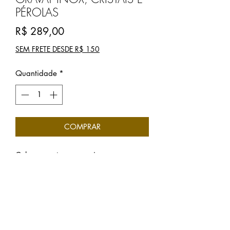
PÉROLAS
Preço
R$ 289,00
SEM FRETE DESDE R$ 150
Quantidade
*
COMPRAR
Colar gravata em aço inox, com
detalhes em pérolas naturais de rio,
cristais e mix de pingentes em INOX.
Completamente antialergénica. Peça
única.