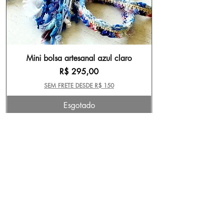
Mini bolsa artesanal azul claro
Preço
R$ 295,00
SEM FRETE DESDE R$ 150
Esgotado
Feito a mão