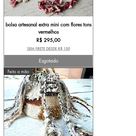
bolsa artesanal extra mini com flores tons
vermelhos
Preço
R$ 295,00
SEM FRETE DESDE R$ 150
Esgotado
Feito a mão