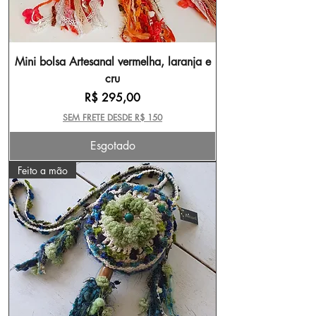
Mini bolsa Artesanal vermelha, laranja e
cru
Preço
R$ 295,00
SEM FRETE DESDE R$ 150
Esgotado
Feito a mão