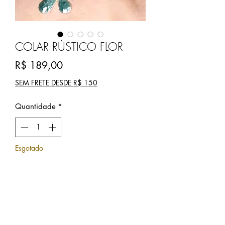
COLAR RÚSTICO FLOR
Preço
R$ 189,00
SEM FRETE DESDE R$ 150
Quantidade
*
Esgotado
Notifique-me quando estiver disponível
Corrente de inox com detalhes de fios
artesanais. Pingente flor gigante em