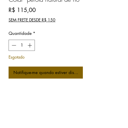
Preço
R$ 115,00
SEM FRETE DESDE R$ 150
Quantidade
*
Esgotado
Notifique-me quando estiver disponível
Colar em aço inox com pérola natural
de rio. peça única, hipoalergénico.
Regulável.