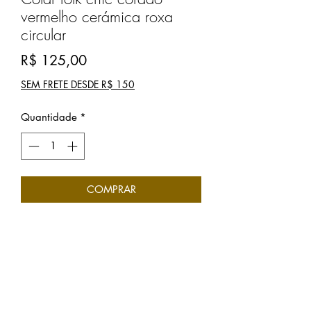
vermelho cerámica roxa
circular
Preço
R$ 125,00
SEM FRETE DESDE R$ 150
Quantidade
*
COMPRAR
MODA CIRCULAR Colar feito a mão
com cordão de couro ecológico e
detalhe de flores em tecido e tricot,
cristais cerámicas, sementes, madeiras
e CONTAS RECICLADAS. Cerámica
central circular roxa. Peça única.