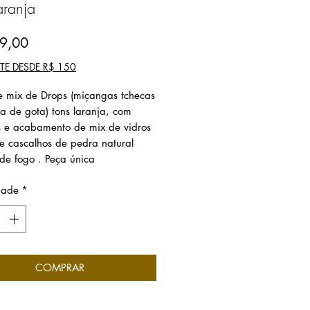
aranja
Preço
9,00
SEM FRETE DESDE R$ 150
e mix de Drops (miçangas tchecas
a de gota) tons laranja, com
s e acabamento de mix de vidros
 e cascalhos de pedra natural
de fogo . Peça única
dade
*
COMPRAR