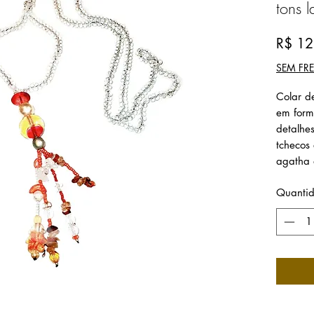
tons l
R$ 12
Colar d
em form
detalhe
tchecos
agatha 
Quanti