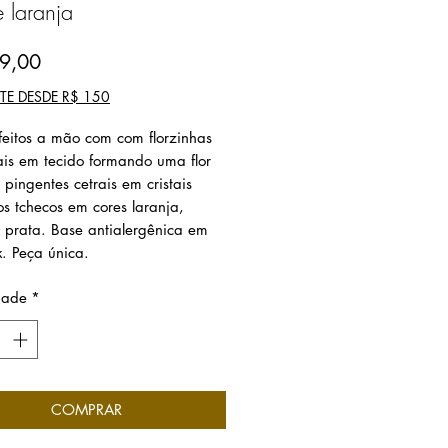
e laranja
Preço
9,00
SEM FRETE DESDE R$ 150
 feitos a mão com com florzinhas
ais em tecido formando uma flor
 pingentes cetrais em cristais
os tchecos em cores laranja,
e prata. Base antialergênica em
x. Peça única.
dade
*
COMPRAR