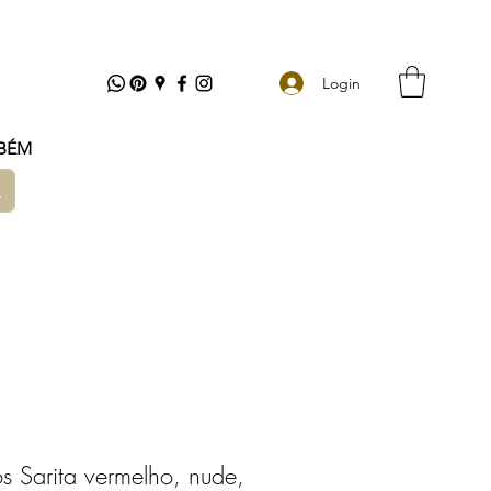
Login
BÉM
os Sarita vermelho, nude,