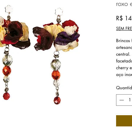
roxo 
R$ 14
Brincos
artesan
central.
facetad
cherry 
aço ino
Quanti