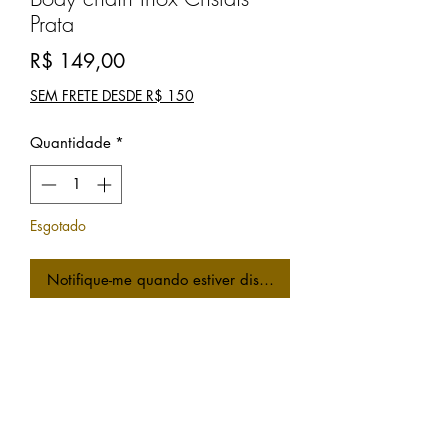
Prata
Preço
R$ 149,00
SEM FRETE DESDE R$ 150
Quantidade
*
Esgotado
Notifique-me quando estiver disponível
Body Chain em aço inox detalhes em
cristais facetados. Totalmente
regulável. Especial para levar para a
praia ou entrar no mar. Peça única.