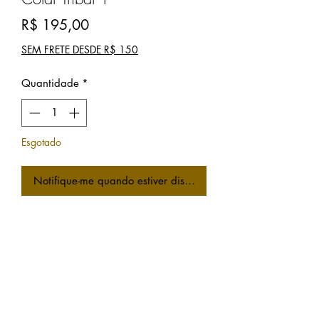
Preço
R$ 195,00
SEM FRETE DESDE R$ 150
Quantidade
*
Esgotado
Notifique-me quando estiver disponível
Colar estilo bohemio realizado com
vidros indianos, madeiras, penas,
cristais e virdrilhos importados.
Peça única.